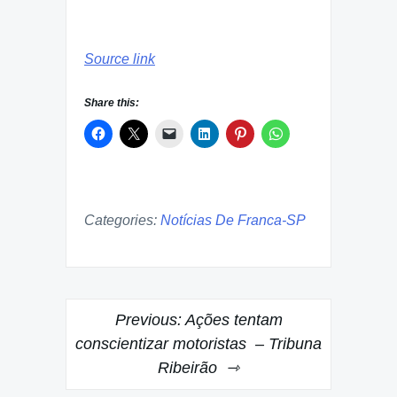
Source link
Share this:
Categories:
Notícias De Franca-SP
Post
Previous:
Ações tentam
navigation
conscientizar motoristas – Tribuna
Ribeirão