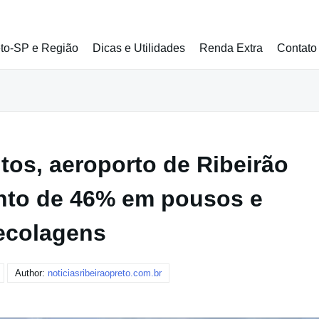
eto-SP e Região
Dicas e Utilidades
Renda Extra
Contato
os, aeroporto de Ribeirão
nto de 46% em pousos e
ecolagens
Author:
noticiasribeiraopreto.com.br