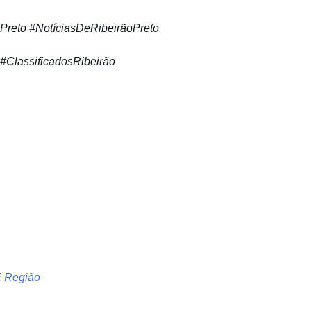
Preto #NotíciasDeRibeirãoPreto
 #ClassificadosRibeirão
E Região