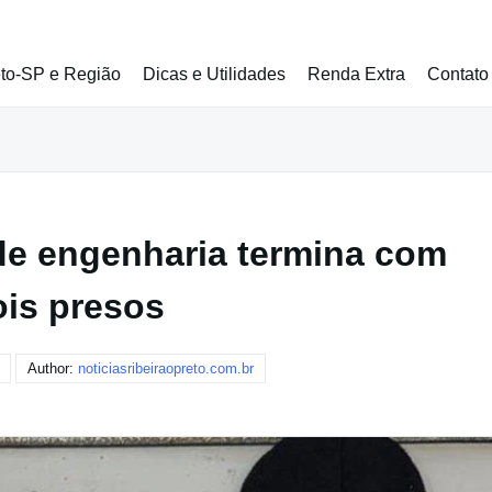
eto-SP e Região
Dicas e Utilidades
Renda Extra
Contato
 de engenharia termina com
ois presos
Author:
noticiasribeiraopreto.com.br