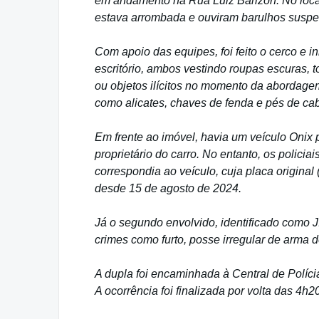
em andamento na Rua Luiz Barizon. No local
estava arrombada e ouviram barulhos suspeit
Com apoio das equipes, foi feito o cerco e i
escritório, ambos vestindo roupas escuras, 
ou objetos ilícitos no momento da abordag
como alicates, chaves de fenda e pés de cab
Em frente ao imóvel, havia um veículo Onix p
proprietário do carro. No entanto, os polici
correspondia ao veículo, cuja placa original
desde 15 de agosto de 2024.
Já o segundo envolvido, identificado como J
crimes como furto, posse irregular de arma d
A dupla foi encaminhada à Central de Políci
A ocorrência foi finalizada por volta das 4h