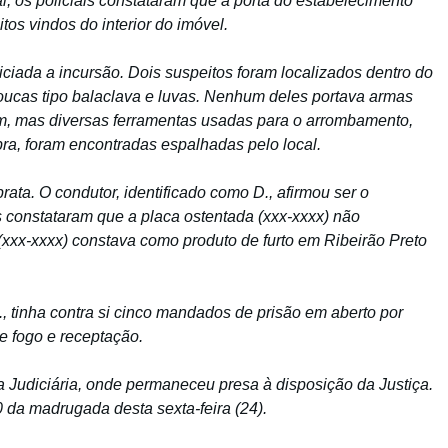
, os policiais constataram que a porta do estabelecimento
os vindos do interior do imóvel.
niciada a incursão. Dois suspeitos foram localizados dentro do
toucas tipo balaclava e luvas. Nenhum deles portava armas
em, mas diversas ferramentas usadas para o arrombamento,
ra, foram encontradas espalhadas pelo local.
rata. O condutor, identificado como D., afirmou ser o
ais constataram que a placa ostentada (xxx-xxxx) não
 (xxx-xxxx) constava como produto de furto em Ribeirão Preto
., tinha contra si cinco mandados de prisão em aberto por
e fogo e receptação.
a Judiciária, onde permaneceu presa à disposição da Justiça.
20 da madrugada desta sexta-feira (24).