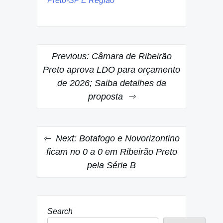
Preto-SP E Região
Post
Previous:
Câmara de Ribeirão
navigation
Preto aprova LDO para orçamento
de 2026; Saiba detalhes da
proposta
Next:
Botafogo e Novorizontino
ficam no 0 a 0 em Ribeirão Preto
pela Série B
Search