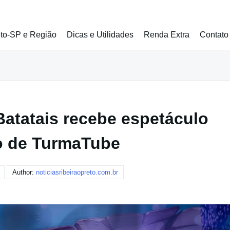
eto-SP e Região
Dicas e Utilidades
Renda Extra
Contato
Batatais recebe espetáculo
to de TurmaTube
Author:
noticiasribeiraopreto.com.br