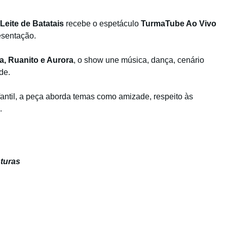
Leite de Batatais
recebe o espetáculo
TurmaTube Ao Vivo
esentação.
ha, Ruanito e Aurora
, o show une música, dança, cenário
de.
fantil, a peça aborda temas como amizade, respeito às
.
turas