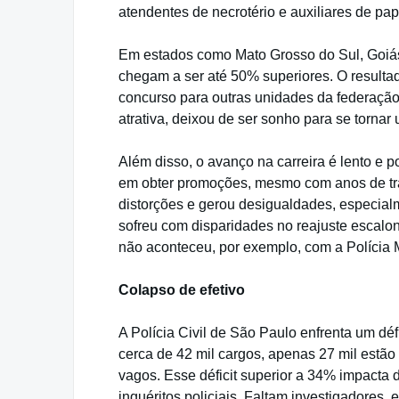
atendentes de necrotério e auxiliares de pap
Em estados como Mato Grosso do Sul, Goiás, D
chegam a ser até 50% superiores. O resultad
concurso para outras unidades da federação 
atrativa, deixou de ser sonho para se tornar
Além disso, o avanço na carreira é lento e 
em obter promoções, mesmo com anos de trab
distorções e gerou desigualdades, especialme
sofreu com disparidades no reajuste escalon
não aconteceu, por exemplo, com a Polícia Mil
Colapso de efetivo
A Polícia Civil de São Paulo enfrenta um déf
cerca de 42 mil cargos, apenas 27 mil estã
vagos. Esse déficit superior a 34% impacta
inquéritos policiais. Faltam investigadores, 