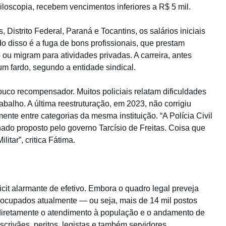
iloscopia, recebem vencimentos inferiores a R$ 5 mil.
istrito Federal, Paraná e Tocantins, os salários iniciais
o disso é a fuga de bons profissionais, que prestam
ou migram para atividades privadas. A carreira, antes
 um fardo, segundo a entidade sindical.
pouco recompensador. Muitos policiais relatam dificuldades
alho. A última reestruturação, em 2023, não corrigiu
nte entre categorias da mesma instituição. “A Polícia Civil
ado proposto pelo governo Tarcísio de Freitas. Coisa que
itar”, critica Fátima.
icit alarmante de efetivo. Embora o quadro legal preveja
o ocupados atualmente — ou seja, mais de 14 mil postos
 diretamente o atendimento à população e o andamento de
escrivães, peritos, legistas e também servidores