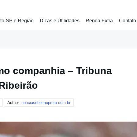
eto-SP e Região
Dicas e Utilidades
Renda Extra
Contato
omo companhia – Tribuna
Ribeirão
Author:
noticiasribeiraopreto.com.br