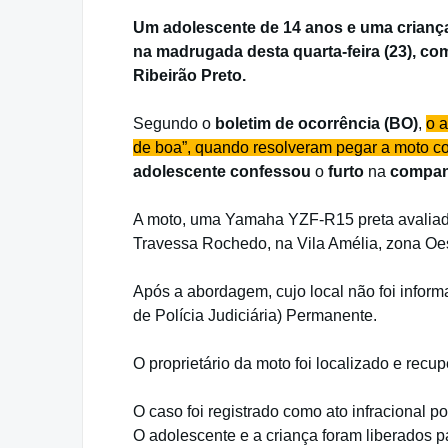
Um adolescente de 14 anos e uma criança,
na madrugada desta quarta-feira (23), com
Ribeirão Preto.
Segundo o
boletim de ocorrência (BO)
,
o a
de boa”, quando resolveram pegar a moto co
adolescente confessou
o
furto
na
compa
A moto, uma Yamaha YZF-R15 preta avaliada
Travessa Rochedo, na Vila Amélia, zona Oe
Após a abordagem, cujo local não foi infor
de Polícia Judiciária) Permanente.
O proprietário da moto foi localizado e recu
O caso foi registrado como ato infracional po
O adolescente e a criança foram liberados p