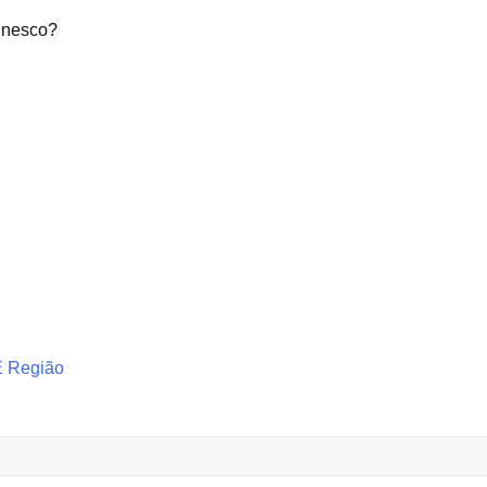
Unesco?
E Região