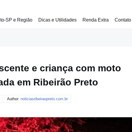
eto-SP e Região
Dicas e Utilidades
Renda Extra
Contato
scente e criança com moto
tada em Ribeirão Preto
Author:
noticiasribeiraopreto.com.br