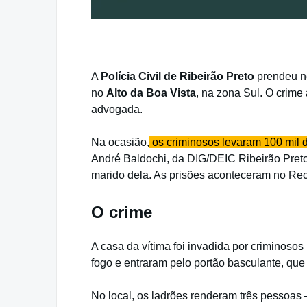
A
Polícia Civil de Ribeirão Preto
prendeu ne
no
Alto da Boa Vista
, na zona Sul. O crim
advogada.
Na ocasião,
os criminosos levaram 100 mil d
André Baldochi, da DIG/DEIC Ribeirão Preto,
marido dela. As prisões aconteceram no Rec
O crime
A casa da vítima foi invadida por criminos
fogo e entraram pelo portão basculante, que
No local, os ladrões renderam três pessoas