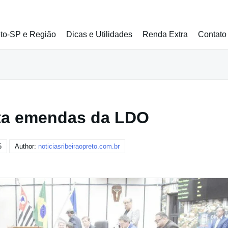
eto-SP e Região
Dicas e Utilidades
Renda Extra
Contato
eta emendas da LDO
5
Author:
noticiasribeiraopreto.com.br