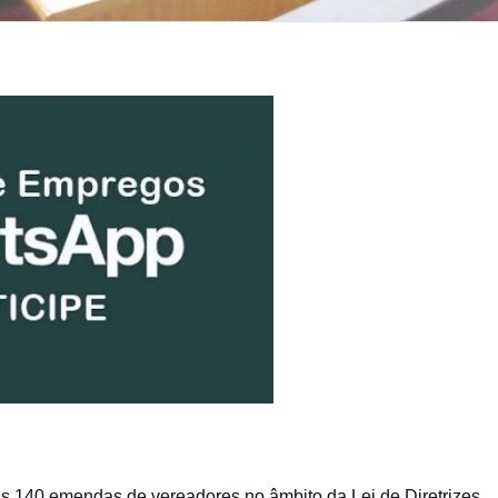
as 140 emendas de vereadores no âmbito da Lei de Diretrizes