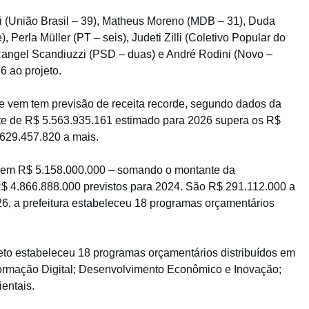
i (União Brasil – 39), Matheus Moreno (MDB – 31), Duda
 Perla Müller (PT – seis), Judeti Zilli (Coletivo Popular do
Rangel Scandiuzzi (PSD – duas) e André Rodini (Novo –
 ao projeto.
ue vem tem previsão de receita recorde, segundo dados da
te de R$ 5.563.935.161 estimado para 2026 supera os R$
629.457.820 a mais.
 em R$ 5.158.000.000 – somando o montante da
a R$ 4.866.888.000 previstos para 2024. São R$ 291.112.000 a
6, a prefeitura estabeleceu 18 programas orçamentários
eto estabeleceu 18 programas orçamentários distribuídos em
ormação Digital; Desenvolvimento Econômico e Inovação;
ientais.