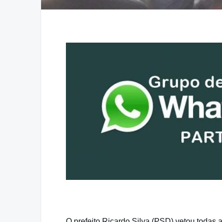
O prefeito Ricardo Silva (PSD) vetou todas 