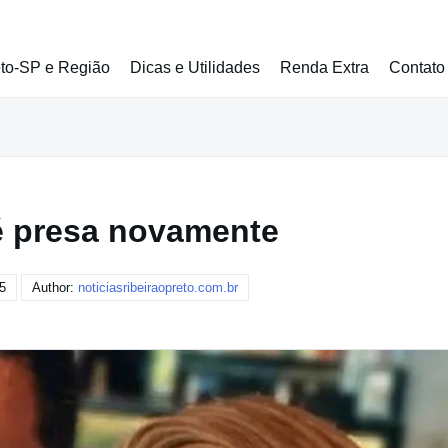
eto-SP e Região
Dicas e Utilidades
Renda Extra
Contato
é presa novamente
5
Author:
noticiasribeiraopreto.com.br