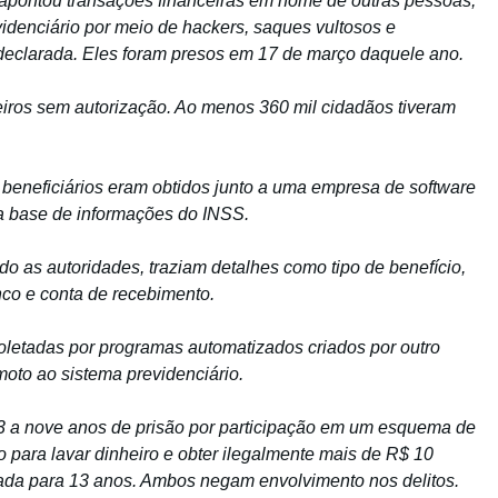
 apontou transações financeiras em nome de outras pessoas,
idenciário por meio de hackers, saques vultosos e
eclarada. Eles foram presos em 17 de março daquele ano.
eiros sem autorização. Ao menos 360 mil cidadãos tiveram
beneficiários eram obtidos junto a uma empresa de software
 a base de informações do INSS.
do as autoridades, traziam detalhes como tipo de benefício,
anco e conta de recebimento.
etadas por programas automatizados criados por outro
moto ao sistema previdenciário.
23 a nove anos de prisão por participação em um esquema de
para lavar dinheiro e obter ilegalmente mais de R$ 10
iada para 13 anos. Ambos negam envolvimento nos delitos.