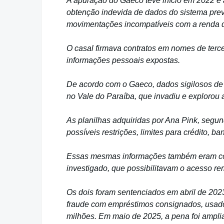
A apuração do Gaeco teve início em 2022 e
obtenção indevida de dados do sistema prev
movimentações incompatíveis com a renda d
O casal firmava contratos em nomes de terc
informações pessoais expostas.
De acordo com o Gaeco, dados sigilosos de 
no Vale do Paraíba, que invadiu e explorou
As planilhas adquiridas por Ana Pink, segun
possíveis restrições, limites para crédito, b
Essas mesmas informações também eram col
investigado, que possibilitavam o acesso re
Os dois foram sentenciados em abril de 20
fraude com empréstimos consignados, usado 
milhões. Em maio de 2025, a pena foi ampl