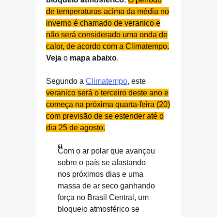
de temperaturas acima da média no
inverno é chamado de veranico e
não será considerado uma onda de
calor, de acordo com a Climatempo.
Veja
o
mapa abaixo
.
Segundo a
Climatempo
, este
veranico será o terceiro deste ano e
começa na próxima quarta-feira (20)
com previsão de se estender até o
dia 25 de agosto.
Com o ar polar que avançou
sobre o país se afastando
nos próximos dias e uma
massa de ar seco ganhando
força no Brasil Central, um
bloqueio atmosférico se