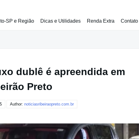
eto-SP e Região
Dicas e Utilidades
Renda Extra
Contato
uxo dublê é apreendida em
eirão Preto
5
Author:
noticiasribeiraopreto.com.br