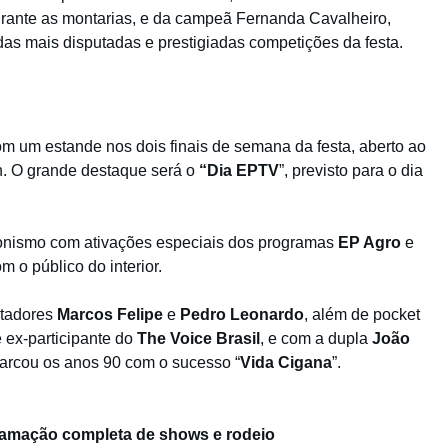
urante as montarias, e da campeã Fernanda Cavalheiro,
das mais disputadas e prestigiadas competições da festa.
m um estande nos dois finais de semana da festa, aberto ao
h. O grande destaque será o
“Dia EPTV
”, previsto para o dia
agonismo com ativações especiais dos programas
EP Agro
e
 o público do interior.
ntadores
Marcos Felipe
e
Pedro Leonardo
, além de pocket
 ex-participante do
The Voice Brasil
, e com a dupla
João
arcou os anos 90 com o sucesso “
Vida Cigana
”.
ramação completa de shows e rodeio