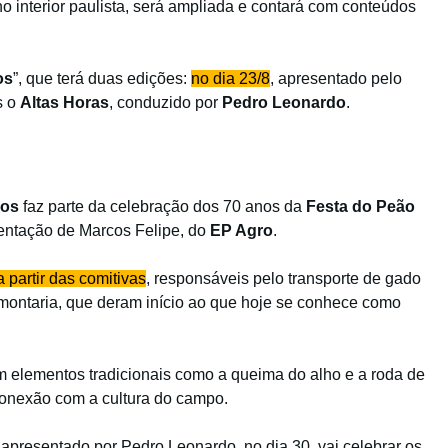
o interior paulista, será ampliada e contará com conteúdos
os
”, que terá duas edições:
no dia 23/8
, apresentado pelo
s o
Altas Horas
, conduzido por
Pedro Leonardo
.
hos
faz parte da celebração dos 70 anos da
Festa do Peão
entação de Marcos Felipe, do
EP Agro
.
 partir das comitivas
, responsáveis pelo transporte de gado
 montaria, que deram início ao que hoje se conhece como
m elementos tradicionais como a queima do alho e a roda de
 conexão com a cultura do campo.
apresentado por Pedro Leonardo, no dia 30, vai celebrar os