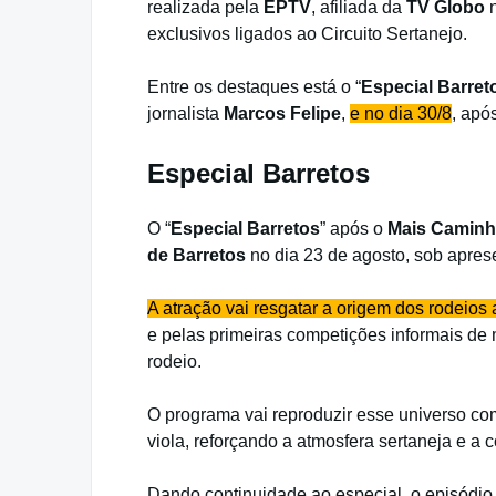
realizada pela
EPTV
, afiliada da
TV Globo
n
exclusivos ligados ao Circuito Sertanejo.
Entre os destaques está o “
Especial Barret
jornalista
Marcos Felipe
,
e no dia 30/8
, apó
Especial Barretos
O “
Especial Barretos
” após o
Mais Camin
de Barretos
no dia 23 de agosto, sob apres
A atração vai resgatar a origem dos rodeios a
e pelas primeiras competições informais de
rodeio.
O programa vai reproduzir esse universo co
viola, reforçando a atmosfera sertaneja e a
Dando continuidade ao especial, o episódio 