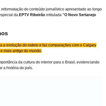
reformatação do conteúdo jornalístico apresentado ao longo
 especial da
EPTV Ribeirão
intitulada
“O Novo Sertanejo
nos
ra a evolução do rodeio e faz comparações com o Calgary
e mais antigo do mundo.
ortância da cultura do interior para o Brasil, evidenciando
 a história do país.