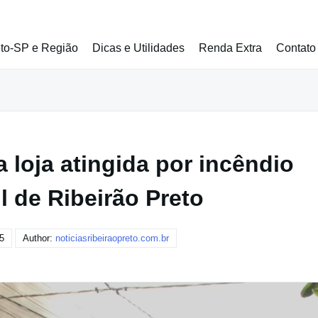
eto-SP e Região
Dicas e Utilidades
Renda Extra
Contato
a loja atingida por incêndio
l de Ribeirão Preto
5
Author:
noticiasribeiraopreto.com.br