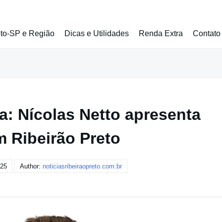
eto-SP e Região
Dicas e Utilidades
Renda Extra
Contato
a: Nícolas Netto apresenta
 Ribeirão Preto
025
Author:
noticiasribeiraopreto.com.br