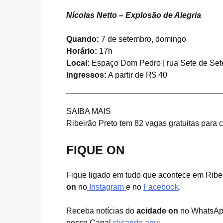
Nícolas Netto – Explosão de Alegria
Quando:
7 de setembro, domingo
Horário:
17h
Local:
Espaço Dom Pedro | rua Sete de Set
Ingressos:
A partir de R$ 40
SAIBA MAIS
Ribeirão Preto tem 82 vagas gratuitas para c
FIQUE ON
Fique ligado em tudo que acontece em Ribeir
on
no
Instagram
e no
Facebook
.
Receba notícias do
acidade on
no WhatsApp
nosso Canal
clicando aqui
.