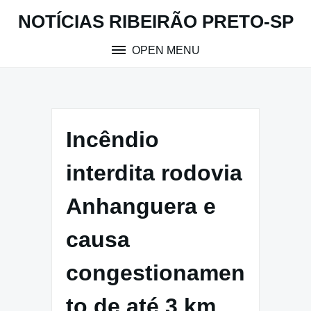
Skip
NOTÍCIAS RIBEIRÃO PRETO-SP
to
content
OPEN MENU
Incêndio
interdita rodovia
Anhanguera e
causa
congestionamen
to de até 3 km