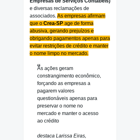
Empresas de Serviços Contábeis)
e diversas reclamações de
associados.
As empresas afirmam
que o
Crea-SP
age de forma
abusiva, gerando prejuízos e
obrigando pagamentos apenas para
evitar restrições de crédito e manter
o nome limpo no mercado.
As ações geram
constrangimento econômico,
forçando as empresas a
pagarem valores
questionáveis apenas para
preservar o nome no
mercado e manter o acesso
ao crédito
destaca Larissa Eiras,