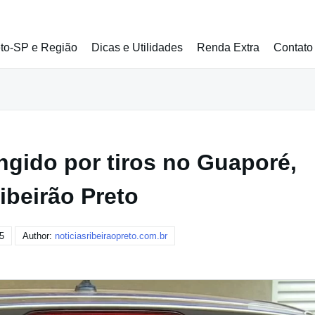
eto-SP e Região
Dicas e Utilidades
Renda Extra
Contato
ingido por tiros no Guaporé,
ibeirão Preto
5
Author:
noticiasribeiraopreto.com.br