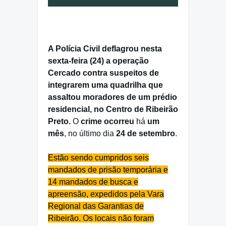
A Polícia Civil deflagrou nesta
sexta-feira (24) a operação
Cercado contra suspeitos de
integrarem uma quadrilha que
assaltou moradores de um prédio
residencial, no Centro de Ribeirão
Preto.
O
crime ocorreu
há
um
mês
, no último dia
24 de setembro
.
Estão sendo cumpridos seis
mandados de prisão temporária e
14 mandados de busca e
apreensão, expedidos pela Vara
Regional das Garantias de
Ribeirão. Os locais não foram