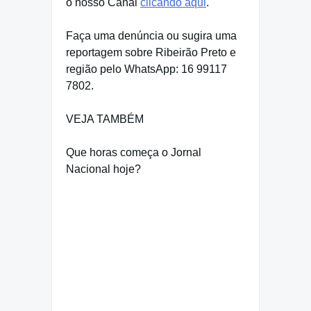
o nosso Canal
clicando aqui
.
Faça uma denúncia ou sugira uma
reportagem sobre Ribeirão Preto e
região pelo WhatsApp: 16 99117
7802.
VEJA TAMBÉM
Que horas começa o Jornal
Nacional hoje?
oi que quando como porque
acidade on lendo mega sena mega