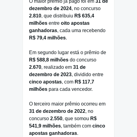
O maior prêmio já pago foi em
31 de
dezembro de 2024
, no concurso
2.810
, que distribuiu
R$ 635,4
milhões
entre
oito apostas
ganhadoras
, cada uma recebendo
R$ 79,4 milhões
.
Em segundo lugar está o prêmio de
R$ 588,8 milhões
do concurso
2.670
, realizado em
31 de
dezembro de 2023
, dividido entre
cinco apostas
, com
R$ 117,7
milhões
para cada vencedor.
O terceiro maior prêmio ocorreu em
31 de dezembro de 2022
, no
concurso
2.550
, que somou
R$
541,9 milhões
, também com
cinco
apostas ganhadoras
.