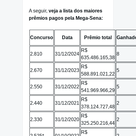
A seguir,
veja a lista dos maiores
prêmios pagos pela Mega-Sena:
Concurso
Data
Prêmio total
Ganhad
R$
2.810
31/12/2024
8
635.486.165,38
R$
2.670
31/12/2023
5
588.891.021,22
R$
2.550
31/12/2022
5
541.969.966,29
R$
2.440
31/12/2021
2
378.124.727,48
R$
2.330
31/12/2020
2
325.250.216,44
R$
2.525*
01/10/2022
2