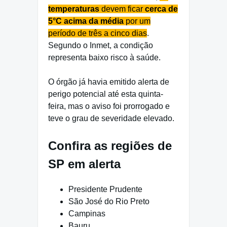
temperaturas
devem ficar
cerca de
5°C acima da média
por um
período de três a cinco dias
.
Segundo o Inmet, a condição
representa baixo risco à saúde.
O órgão já havia emitido alerta de
perigo potencial até esta quinta-
feira, mas o aviso foi prorrogado e
teve o grau de severidade elevado.
Confira as regiões de
SP em alerta
Presidente Prudente
São José do Rio Preto
Campinas
Bauru