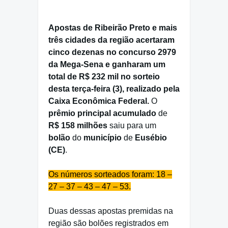
Apostas de Ribeirão Preto e mais
três cidades da região acertaram
cinco dezenas no concurso 2979
da Mega-Sena e ganharam um
total de R$ 232 mil no sorteio
desta terça-feira (3), realizado pela
Caixa Econômica Federal.
O
prêmio principal
acumulado
de
R$ 158 milhões
saiu para um
bolão
do
município
de
Eusébio
(CE)
.
Os números sorteados foram: 18 –
27 – 37 – 43 – 47 – 53.
Duas dessas apostas premidas na
região são bolões registrados em