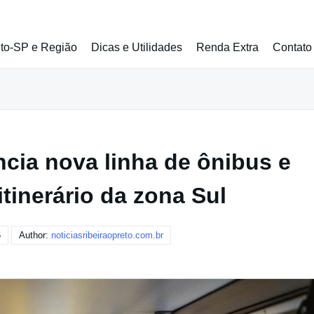
eto-SP e Região
Dicas e Utilidades
Renda Extra
Contato
ncia nova linha de ônibus e
tinerário da zona Sul
6
Author:
noticiasribeiraopreto.com.br