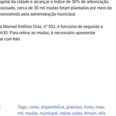
vegetal da cidade e alcançar o índice de 30% de arborização
passado, cerca de 30 mil mudas foram plantadas por meio do
senvolvido pela administração municipal.
da Manoel Antônio Dias, nº 551, e funciona de segunda a
6h30. Para retirar as mudas, é necessário apresentar
l com foto.
E
Tags:
como
,
disponibiliza
,
gratuitas
,
horto
,
mais
,
mil
,
mudas
,
municipal
,
retirar
,
saiba
,
thmais
,
três