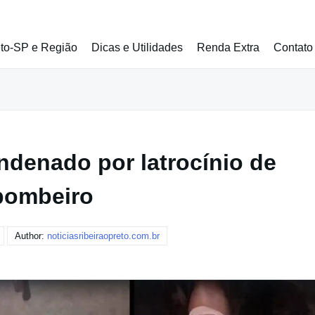
eto-SP e Região
Dicas e Utilidades
Renda Extra
Contato
ndenado por latrocínio de
bombeiro
Author:
noticiasribeiraopreto.com.br