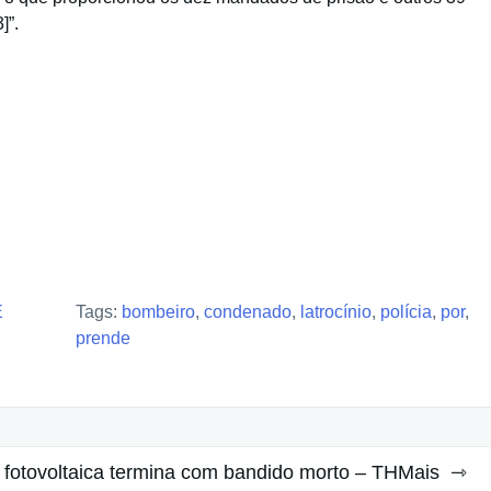
]”.
E
Tags:
bombeiro
,
condenado
,
latrocínio
,
polícia
,
por
,
prende
 fotovoltaica termina com bandido morto – THMais