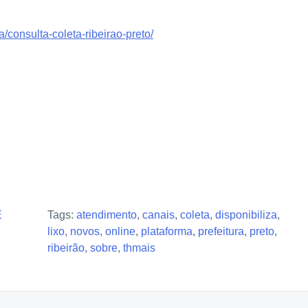
a/consulta-coleta-ribeirao-preto/
E
Tags:
atendimento
,
canais
,
coleta
,
disponibiliza
,
lixo
,
novos
,
online
,
plataforma
,
prefeitura
,
preto
,
ribeirão
,
sobre
,
thmais