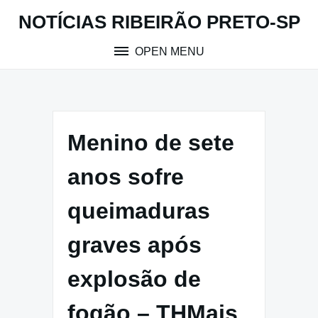
Skip
NOTÍCIAS RIBEIRÃO PRETO-SP
to
content
OPEN MENU
Menino de sete
anos sofre
queimaduras
graves após
explosão de
fogão – THMais