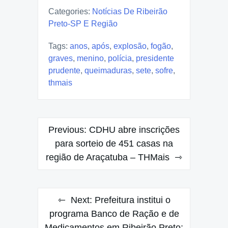
Categories:
Notícias De Ribeirão
Preto-SP E Região
Tags:
anos
,
após
,
explosão
,
fogão
,
graves
,
menino
,
polícia
,
presidente
prudente
,
queimaduras
,
sete
,
sofre
,
thmais
Post
Previous:
CDHU abre inscrições
navigation
para sorteio de 451 casas na
região de Araçatuba – THMais
Next:
Prefeitura institui o
programa Banco de Ração e de
Medicamentos em Ribeirão Preto;