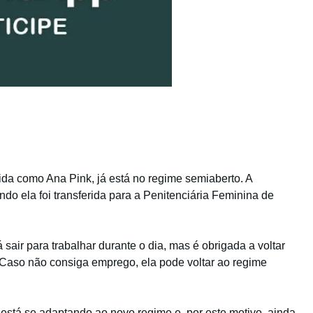
ida como Ana Pink, já está no regime semiaberto. A
do ela foi transferida para a Penitenciária Feminina de
air para trabalhar durante o dia, mas é obrigada a voltar
. Caso não consiga emprego, ela pode voltar ao regime
 está se adaptando ao novo regime e, por este motivo, ainda