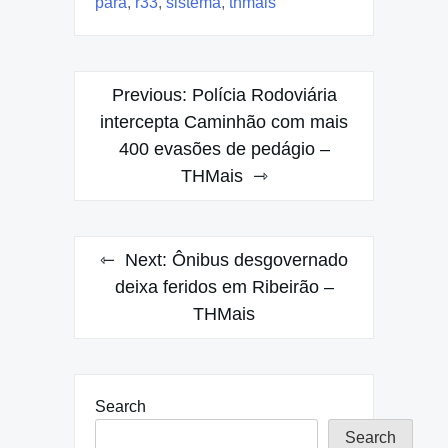
para
,
r33
,
sistema
,
thmais
Post
Previous:
Polícia Rodoviária
navigation
intercepta Caminhão com mais
400 evasões de pedágio –
THMais
Next:
Ônibus desgovernado
deixa feridos em Ribeirão –
THMais
Search
Search