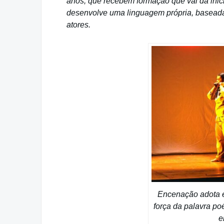
anos, que recebem formação que vai da inici
desenvolve uma linguagem própria, baseada
atores.
Encenação adota es
força da palavra po
e