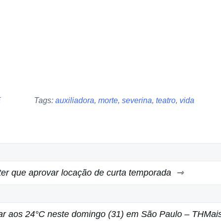
E
Tags:
auxiliadora
,
morte
,
severina
,
teatro
,
vida
r que aprovar locação de curta temporada
r aos 24°C neste domingo (31) em São Paulo – THMai