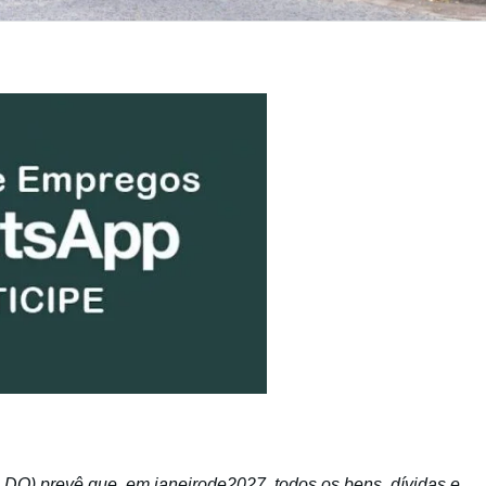
(LDO) prevê que, em janeirode2027, todos os bens, dívidas e