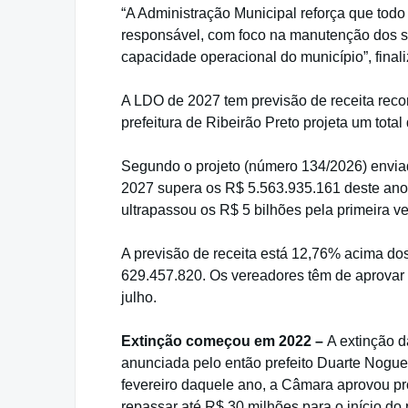
“A Administração Municipal reforça que todo
responsável, com foco na manutenção dos s
capacidade operacional do município”, finaliz
A LDO de 2027 tem previsão de receita reco
prefeitura de Ribeirão Preto projeta um tot
Segundo o projeto (número 134/2026) envia
2027 supera os R$ 5.563.935.161 deste an
ultrapassou os R$ 5 bilhões pela primeira vez
A previsão de receita está 12,76% acima d
629.457.820. Os vereadores têm de aprovar e
julho.
Extinção começou em 2022 –
A extinção 
anunciada pelo então prefeito Duarte Nogue
fevereiro daquele ano, a Câmara aprovou proj
repassar até R$ 30 milhões para o início do