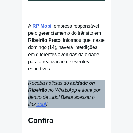
A
RP Mobi
, empresa responsável
pelo gerenciamento do trânsito em
Ribeirão Preto
, informou que, neste
domingo (14), haverá interdições
em diferentes avenidas da cidade
para a realização de eventos
esportivos.
Receba notícias do
acidade on
Ribeirão
no WhatsApp e fique por
dentro de tudo! Basta acessar o
link
aqui
!
Confira