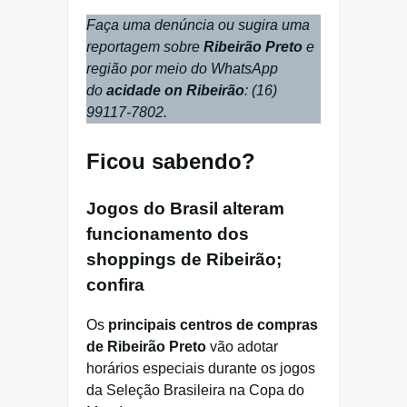
Faça uma denúncia ou sugira uma
reportagem sobre
Ribeirão Preto
e
região por meio do WhatsApp
do
acidade on Ribeirão
: (16)
99117-7802.
Ficou sabendo?
Jogos do Brasil alteram
funcionamento dos
shoppings de Ribeirão;
confira
Os
principais centros de compras
de Ribeirão Preto
vão adotar
horários especiais durante os jogos
da Seleção Brasileira na Copa do