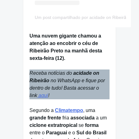
Um post compartilhado por acidade on Ribeirão (@a
Uma nuvem gigante chamou a
atenção ao encobrir o céu de
Ribeirão Preto na manhã desta
sexta-feira (12).
Receba notícias do
acidade on
Ribeirão
no WhatsApp e fique por
dentro de tudo! Basta acessar o
link
aqui
!
Segundo a
Climatempo
, uma
grande frente
fria
associada
a um
ciclone extratropical
se
forma
entre o
Paraguai
e o
Sul do Brasil