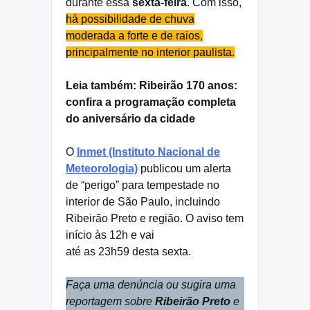
durante essa
sexta-feira
. Com isso,
há possibilidade de chuva
moderada a forte e de raios,
principalmente no interior paulista.
Leia também: Ribeirão 170 anos:
confira a programação completa
do aniversário da cidade
O
Inmet (Instituto Nacional de
Meteorologia)
publicou um alerta
de “perigo” para tempestade no
interior de São Paulo, incluindo
Ribeirão Preto e região. O aviso tem
início às 12h e vai
até as 23h59 desta sexta.
Faça uma denúncia ou sugira uma
reportagem sobre
Ribeirão Preto
e