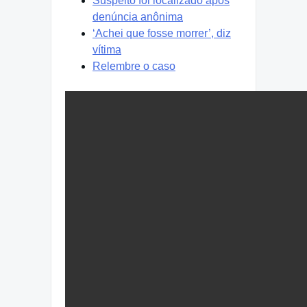
Suspeito foi localizado após
denúncia anônima
‘Achei que fosse morrer’, diz
vítima
Relembre o caso