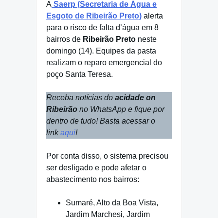
A
Saerp (Secretaria de Água e
Esgoto de Ribeirão Preto)
alerta
para o risco de falta d’água em 8
bairros de
Ribeirão Preto
neste
domingo (14). Equipes da pasta
realizam o reparo emergencial do
poço Santa Teresa.
Receba notícias do
acidade on
Ribeirão
no WhatsApp e fique por
dentro de tudo! Basta acessar o
link
aqui
!
Por conta disso, o sistema precisou
ser desligado e pode afetar o
abastecimento nos bairros:
Sumaré, Alto da Boa Vista,
Jardim Marchesi, Jardim