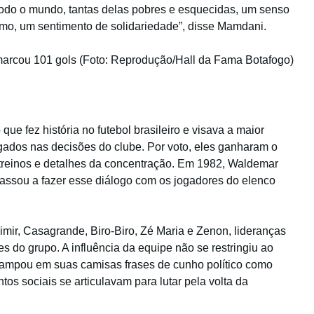
todo o mundo, tantas delas pobres e esquecidas, um senso
mo, um sentimento de solidariedade”, disse Mamdani.
 marcou 101 gols (Foto: Reprodução/Hall da Fama Botafogo)
e fez história no futebol brasileiro e visava a maior
ados nas decisões do clube. Por voto, eles ganharam o
s treinos e detalhes da concentração. Em 1982, Waldemar
 passou a fazer esse diálogo com os jogadores do elenco
imir, Casagrande, Biro-Biro, Zé Maria e Zenon, lideranças
 do grupo. A influência da equipe não se restringiu ao
estampou em suas camisas frases de cunho político como
s sociais se articulavam para lutar pela volta da