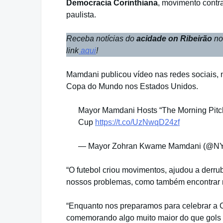
Democracia Corinthiana
, movimento contra
paulista.
Receba notícias do
acidade on Ribeirão
no
link
aqui
!
Mamdani publicou vídeo nas redes sociais, n
Copa do Mundo nos Estados Unidos.
Mayor Mamdani Hosts “The Morning Pitch
Cup
https://t.co/UzNwqD24zf
— Mayor Zohran Kwame Mamdani (@N
“O futebol criou movimentos, ajudou a derru
nossos problemas, como também encontrar man
“Enquanto nos preparamos para celebrar a 
comemorando algo muito maior do que gols