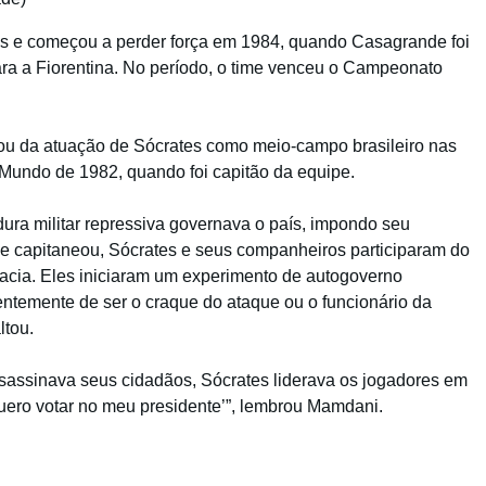
s e começou a perder força em 1984, quando Casagrande foi
ara a Fiorentina. No período, o time venceu o Campeonato
rou da atuação de Sócrates como meio-campo brasileiro nas
Mundo de 1982, quando foi capitão da equipe.
dura militar repressiva governava o país, impondo seu
que capitaneou, Sócrates e seus companheiros participaram do
acia. Eles iniciaram um experimento de autogoverno
temente de ser o craque do ataque ou o funcionário da
ltou.
 assassinava seus cidadãos, Sócrates liderava os jogadores em
uero votar no meu presidente’”, lembrou Mamdani.