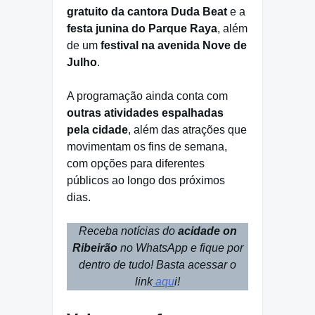
gratuito da cantora Duda Beat
e a
festa junina do Parque Raya
, além
de um
festival na avenida Nove de
Julho
.
A programação ainda conta com
outras atividades espalhadas
pela cidade
, além das atrações que
movimentam os fins de semana,
com opções para diferentes
públicos ao longo dos próximos
dias.
Receba notícias do
acidade on
Ribeirão
no WhatsApp e fique por
dentro de tudo! Basta acessar o
link
aqu
i!