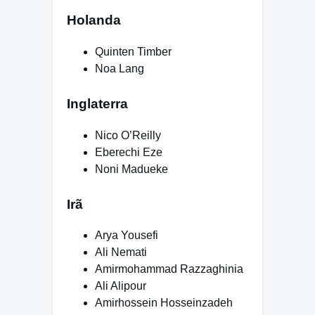
Holanda
Quinten Timber
Noa Lang
Inglaterra
Nico O’Reilly
Eberechi Eze
Noni Madueke
Irã
Arya Yousefi
Ali Nemati
Amirmohammad Razzaghinia
Ali Alipour
Amirhossein Hosseinzadeh