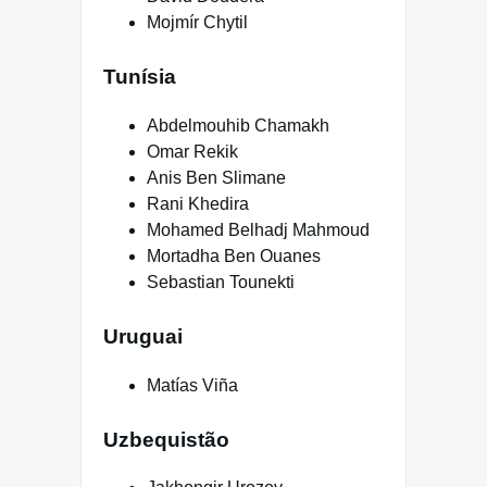
Mojmír Chytil
Tunísia
Abdelmouhib Chamakh
Omar Rekik
Anis Ben Slimane
Rani Khedira
Mohamed Belhadj Mahmoud
Mortadha Ben Ouanes
Sebastian Tounekti
Uruguai
Matías Viña
Uzbequistão