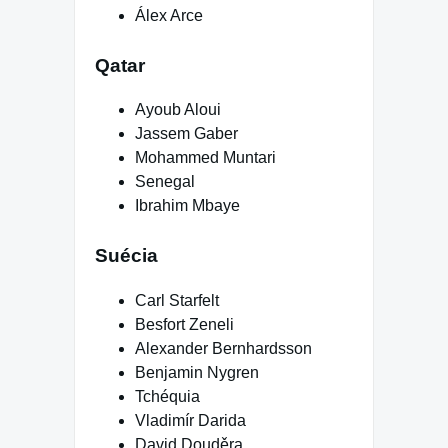
Álex Arce
Qatar
Ayoub Aloui
Jassem Gaber
Mohammed Muntari
Senegal
Ibrahim Mbaye
Suécia
Carl Starfelt
Besfort Zeneli
Alexander Bernhardsson
Benjamin Nygren
Tchéquia
Vladimír Darida
David Douděra