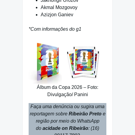
Jakhongir Urozov
Akmal Mozgovoy
Azizjon Ganiev
*Com informações do g1
Álbum da Copa 2026 – Foto:
Divulgação/ Panini
Faça uma denúncia ou sugira uma
reportagem sobre
Ribeirão Preto
e
região por meio do WhatsApp
do
acidade on Ribeirão
: (16)