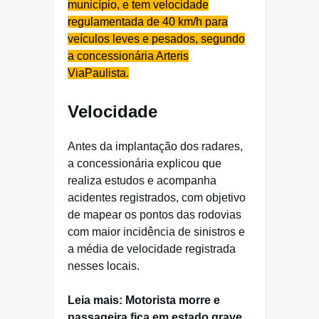
município, e tem velocidade
regulamentada de 40 km/h para
veículos leves e pesados, segundo
a concessionária Arteris
ViaPaulista.
Velocidade
Antes da implantação dos radares,
a concessionária explicou que
realiza estudos e acompanha
acidentes registrados, com objetivo
de mapear os pontos das rodovias
com maior incidência de sinistros e
a média de velocidade registrada
nesses locais.
Leia mais: Motorista morre e
passageira fica em estado grave