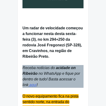
Um radar de velocidade começou
a funcionar nesta desta sexta-
feira (3), no km 294+250 da
rodovia José Fregonezi (SP-328),
em Cravinhos, na região de
Ribeirão Preto.
Veja
Receba notícias do
acidade on
Ribeirão
no WhatsApp e fique por
dentro de tudo! Basta acessar o
link
aqui
!
O novo equipamento fica na pista
sentido norte, na entrada do