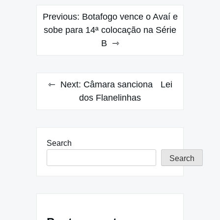
Post
Previous:
Botafogo vence o Avaí e
navigation
sobe para 14ª colocação na Série
B
Next:
Câmara sanciona Lei
dos Flanelinhas
Search
Search