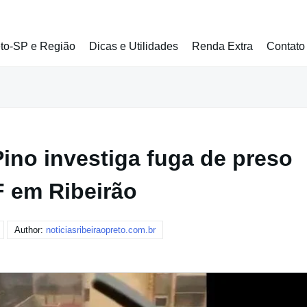
eto-SP e Região
Dicas e Utilidades
Renda Extra
Contato
ino investiga fuga de preso
F em Ribeirão
Author:
noticiasribeiraopreto.com.br