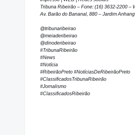
Tribuna Ribeirão – Fone: (16) 3632-2200 –
Av. Barão do Bananal, 880 – Jardim Anhangu
@tribunaribeirao
@meiaderibeirao
@dinoderibeirao
#TribunaRibeirão
#News
#Notícia
#RibeirãoPreto #NotíciasDeRibeirãoPreto
#ClassificadosTribunaRibeirão
#Jornalismo
#ClassificadosRibeirão