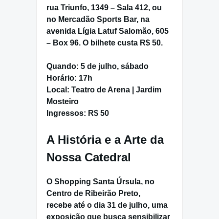
rua Triunfo, 1349 – Sala 412, ou
no Mercadão Sports Bar, na
avenida Lígia Latuf Salomão, 605
– Box 96. O bilhete custa
R$ 50
.
Quando:
5 de julho, sábado
Horário:
17h
Local:
Teatro de Arena | Jardim
Mosteiro
Ingressos:
R$ 50
A História e a Arte da
Nossa Catedral
O Shopping Santa Úrsula, no
Centro de
Ribeirão Preto
,
recebe
até o dia 31 de julho
, uma
exposição que busca sensibilizar