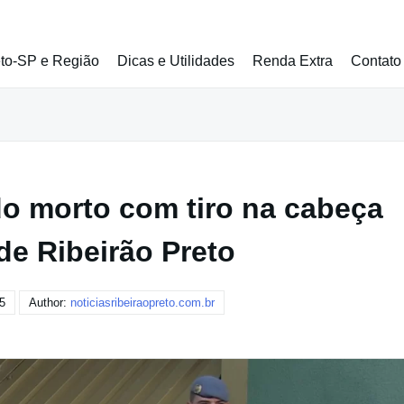
eto-SP e Região
Dicas e Utilidades
Renda Extra
Contato
 morto com tiro na cabeça
de Ribeirão Preto
5
Author:
noticiasribeiraopreto.com.br