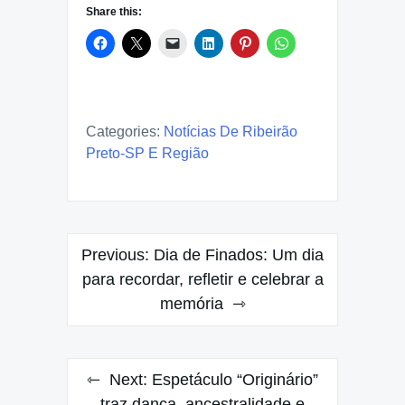
Share this:
Categories:
Notícias De Ribeirão
Preto-SP E Região
Post
Previous:
Dia de Finados: Um dia
navigation
para recordar, refletir e celebrar a
memória
Next:
Espetáculo “Originário”
traz dança, ancestralidade e