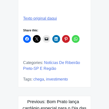
Texto original daqui
Share this:
Categories:
Notícias De Ribeirão
Preto-SP E Região
Tags:
chega
,
investimento
Post
Previous:
Bom Prato lança
navigation
cardápio especial para o Dia das