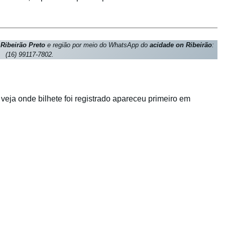
e
Ribeirão Preto
e região por meio do WhatsApp do
acidade on Ribeirão
:
(16) 99117-7802.
eja onde bilhete foi registrado apareceu primeiro em